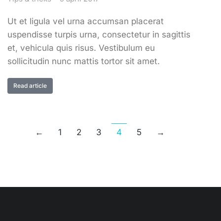
Ut et ligula vel urna accumsan placerat
uspendisse turpis urna, consectetur in sagittis
et, vehicula quis risus. Vestibulum eu
sollicitudin nunc mattis tortor sit amet.
Read article
←
1
2
3
4
5
→