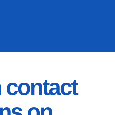
contact
ns op.