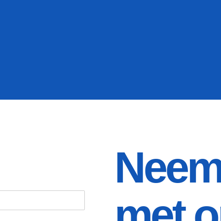
Neem 
met o